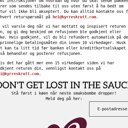
mt instruksjoner om hvordan og hvor du skal sende pakken
rer som sendes tilbake til oss uten først å ha bedt om
tur vil ikke bli akseptert. Du kan alltid kontakte oss f
thvert returspørsmål på
hei@kyrreskrutt.com
.
 vil varsle deg når vi har mottatt og inspisert returen
n, og gi deg beskjed om refusjonen ble godkjent eller
ke. Hvis godkjent, vil du bli refundert automatisk på de
prinnelige betalingsmåten din innen 10 virkedager. Husk 
t kan ta litt tid før banken eller kredittkortselskapet
så behandler og posterer refusjonen.
is det har gått mer enn 15 virkedager siden vi har
dkjent returen din, vennligst kontakt oss på
i@kyrreskrutt.com
.
DON'T GET LOST IN THE SAUC
Stå først i køen når neste smaksbombe dropper!
Meld deg på her: