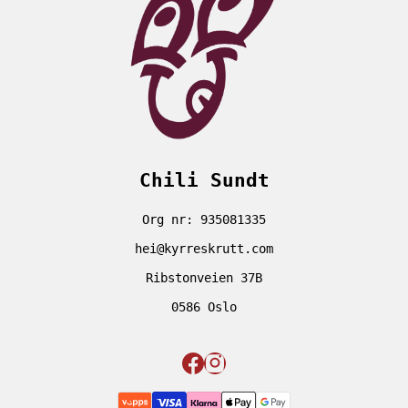
Chili Sundt
Org nr: 935081335
hei@kyrreskrutt.com
Ribstonveien 37B
0586 Oslo