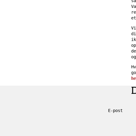
sa
Va
re
e
Vi
di
ik
op
de
og
Hv
go
he
E-post