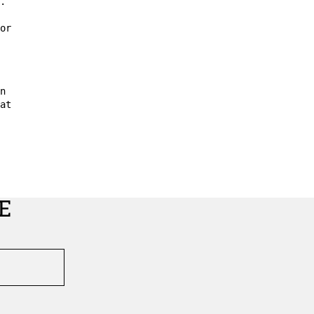
.
or
n
at
E