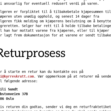
i ansvarlig for eventuell redusert verdi på varen.
lgeren er forpliktet til å tilbakebetale kjøpesummen til
øperen uten unødig opphold, og senest 14 dager fra
lgeren fikk melding om kjøperens beslutning om å benytte
greretten. Selger har rett til å holde tilbake betalinge
l han har mottatt varene fra kjøperen, eller til kjøper
r lagt frem dokumentasjon for at varene er sendt tilbake
Returprosess
r å starte en retur kan du kontakte oss på
i@kyrreskrutt.com
. Vær oppmerksom på at returer må sende
l følgende adresse:
ili Sundt
bstonveien 37B
86 Oslo
is returen din godtas, sender vi deg en returfraktetiket