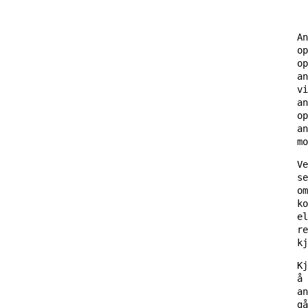
An
op
op
an
vi
an
op
an
mo
Ve
se
om
ko
el
re
kj
Kj
å 
an
gå