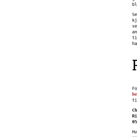
bl
Se
kj
se
an
ti
ha
Fo
he
ti
Ch
Ri
05
Hv