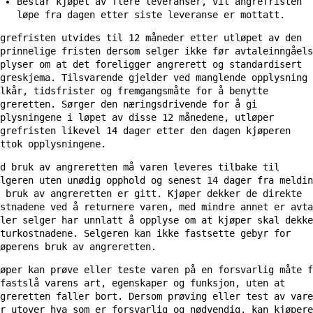
Består kjøpet av flere leveranser, vil angrefristen
løpe fra dagen etter siste leveranse er mottatt.
grefristen utvides til 12 måneder etter utløpet av den
prinnelige fristen dersom selger ikke før avtaleinngåels
plyser om at det foreligger angrerett og standardisert
greskjema. Tilsvarende gjelder ved manglende opplysning 
lkår, tidsfrister og fremgangsmåte for å benytte
greretten. Sørger den næringsdrivende for å gi
plysningene i løpet av disse 12 månedene, utløper
grefristen likevel 14 dager etter den dagen kjøperen
ttok opplysningene.
d bruk av angreretten må varen leveres tilbake til
lgeren uten unødig opphold og senest 14 dager fra meldin
 bruk av angreretten er gitt. Kjøper dekker de direkte
stnadene ved å returnere varen, med mindre annet er avta
ler selger har unnlatt å opplyse om at kjøper skal dekke
turkostnadene. Selgeren kan ikke fastsette gebyr for
øperens bruk av angreretten.
øper kan prøve eller teste varen på en forsvarlig måte f
fastslå varens art, egenskaper og funksjon, uten at
greretten faller bort. Dersom prøving eller test av vare
r utover hva som er forsvarlig og nødvendig, kan kjøpere