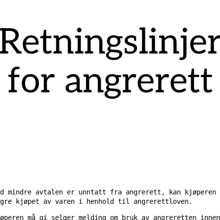
Retningslinje
for angrerett
d mindre avtalen er unntatt fra angrerett, kan kjøperen
gre kjøpet av varen i henhold til angrerettloven.
øperen må gi selger melding om bruk av angreretten innen