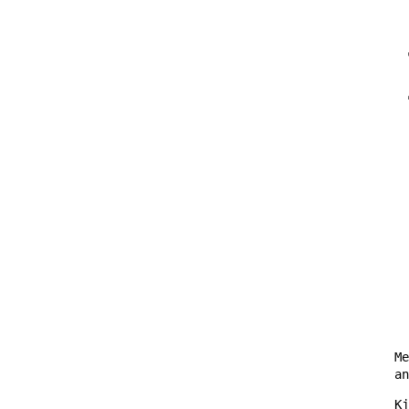
Me
an
Kj