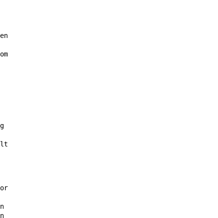
en
om
g
lt
or
n
n